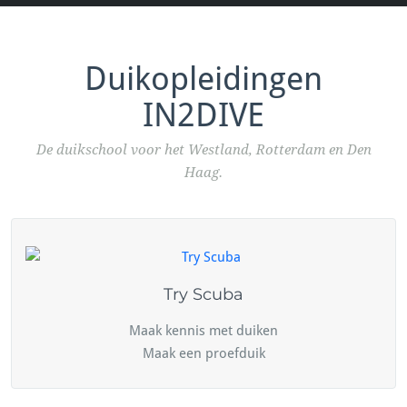
Duikopleidingen
IN2DIVE
De duikschool voor het Westland, Rotterdam en Den
Haag.
Try Scuba
Maak kennis met duiken
Maak een proefduik