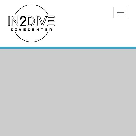
Doorgaan
Instructeurs met passie voor
naar
IN2DIVE
duiken
inhoud