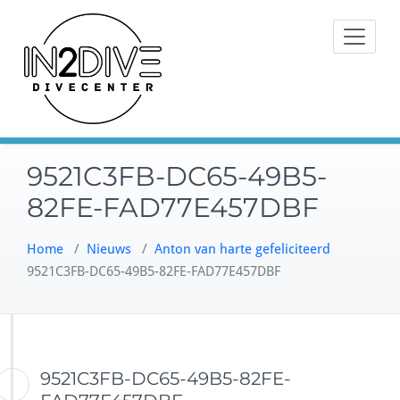
Doorgaan
Instructeurs met passie voor
naar
IN2DIVE
duiken
inhoud
9521C3FB-DC65-49B5-
82FE-FAD77E457DBF
Home
/
Nieuws
/
Anton van harte gefeliciteerd
9521C3FB-DC65-49B5-82FE-FAD77E457DBF
9521C3FB-DC65-49B5-82FE-