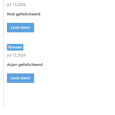
5
jul 13,2026
-
8
Rob gefeliciteerd
2
F
E
Lees meer
-
F
A
Nieuws
D
7
jul 12,2026
7
E
Arjan gefeliciteerd
4
5
Lees meer
7
D
B
F