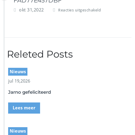
FAD77E457DBF
v
okt 31,2022
Reacties uitgeschakeld
o
o
r
9
5
2
Releted Posts
1
C
3
F
Nieuws
B
jul 19,2026
-
D
Jarno gefeliciteerd
C
6
5
Lees meer
-
4
9
B
Nieuws