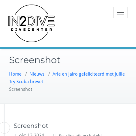
Doorgaan
Instructeurs met passie voor
naar
IN2DIVE
duiken
inhoud
Screenshot
Home
/
Nieuws
/
Arie en Jairo gefeliciteerd met jullie
Try Scuba brevet
Screenshot
Screenshot
v
okt 13,2024
Reacties uitgeschakeld