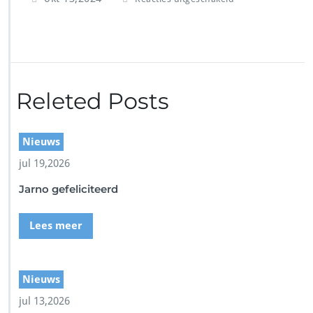
o
o
r
S
c
r
Releted Posts
e
e
n
s
Nieuws
h
jul 19,2026
o
t
Jarno gefeliciteerd
Lees meer
Nieuws
jul 13,2026