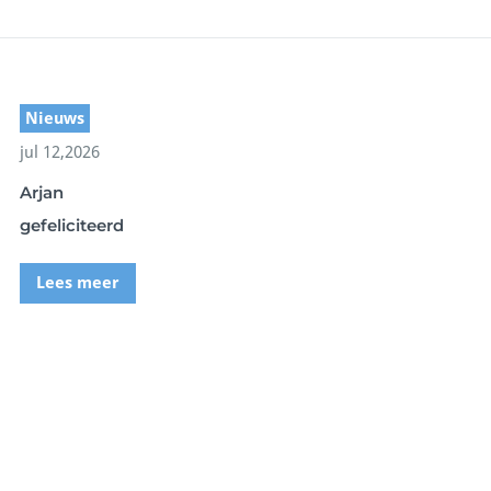
Nieuws
jul 12,2026
Arjan
gefeliciteerd
Lees meer
norkel Center
Blue Oceans Center