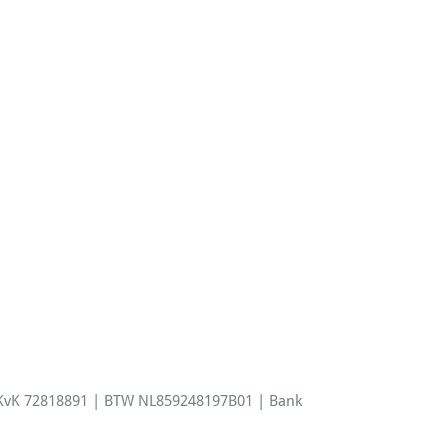
idingen
| KvK 72818891 | BTW NL859248197B01 | Bank