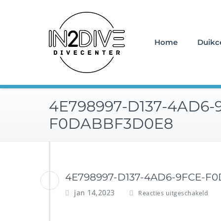
Doorgaan
Instructeurs met passie v
naar
IN2DIVE
inhoud
Home
Duikc
4E798997-D137-4AD6-
F0DABBF3D0E8
4E798997-D137-4AD6-9FCE-F
v
jan 14,2023
Reacties uitgeschakeld
o
o