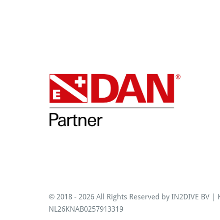
E
-
F
0
D
DAN
Ople
A
B
B
F
3
D
0
E
8
© 2018 - 2026 All Rights Reserved by IN2DIVE BV 
NL26KNAB0257913319