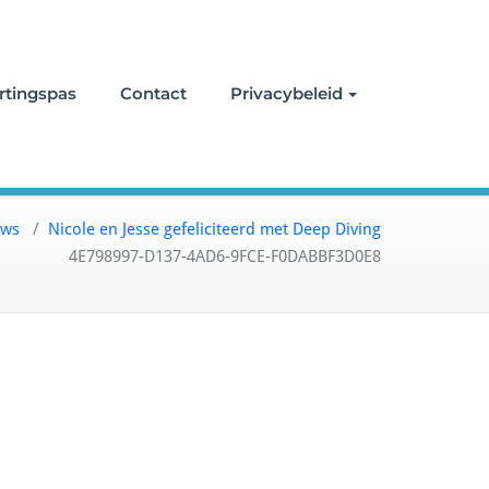
rtingspas
Contact
Privacybeleid
uws
/
Nicole en Jesse gefeliciteerd met Deep Diving
4E798997-D137-4AD6-9FCE-F0DABBF3D0E8