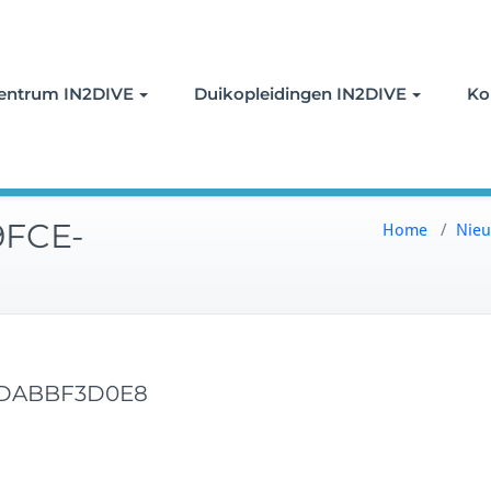
oor duiken
entrum IN2DIVE
Duikopleidingen IN2DIVE
Ko
9FCE-
Home
/
Nie
0DABBF3D0E8