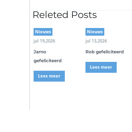
r
4
Releted Posts
E
7
9
8
Nieuws
Nieuws
9
jul 19,2026
jul 13,2026
9
7
Jarno
Rob gefeliciteerd
-
D
gefeliciteerd
1
Lees meer
3
Lees meer
7
-
4
A
D
6
-
9
F
SSI Duikschool
SSI S
C