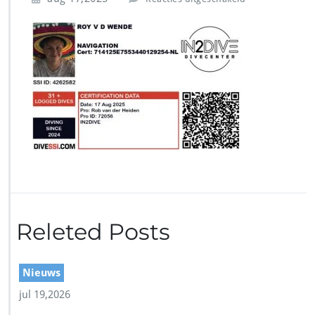
o
o
r
S
c
r
e
e
n
s
h
o
t
Releted Posts
Nieuws
jul 19,2026