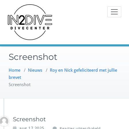
Doorgaan
Instructeurs met passie voor
naar
IN2DIVE
duiken
inhoud
Screenshot
Home
/
Nieuws
/
Roy en Nick gefeliciteerd met jullie
brevet
Screenshot
Screenshot
v
aug 17,2025
Reacties uitgeschakeld