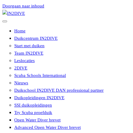
Doorgaan naar inhoud
Instructeurs met passie voor duiken
IN2DIVE
Home
Duikcentrum IN2DIVE
Start met duiken
Team IN2DIVE
Leslocaties
2DIVE
Scuba Schools International
Nieuws
Duikschool IN2DIVE DAN professional partner
Duikopleidingen IN2DIVE
SSI duikopleidingen
Try Scuba proefduik
Open Water Diver brevet
Advanced Open Water Diver brevet