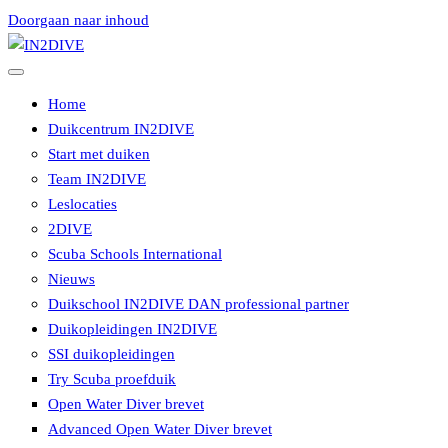
Doorgaan naar inhoud
Instructeurs met passie voor duiken
IN2DIVE
Home
Duikcentrum IN2DIVE
Start met duiken
Team IN2DIVE
Leslocaties
2DIVE
Scuba Schools International
Nieuws
Duikschool IN2DIVE DAN professional partner
Duikopleidingen IN2DIVE
SSI duikopleidingen
Try Scuba proefduik
Open Water Diver brevet
Advanced Open Water Diver brevet