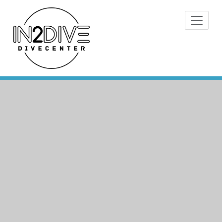
Doorgaan
Instructeurs met passie voor
naar
IN2DIVE
duiken
inhoud