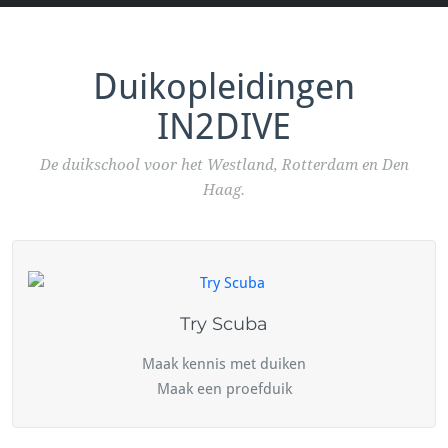
Duikopleidingen
IN2DIVE
De duikschool voor het Westland, Rotterdam en Den
Haag.
Try Scuba
Maak kennis met duiken
Maak een proefduik