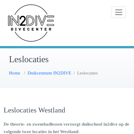
Doorgaan
Instructeurs met passie voor duiken
naar
IN2DIVE
inhoud
Leslocaties
Home
/
Duikcentrum IN2DIVE
/
Leslocaties
Leslocaties Westland
De theorie- en zwembadlessen verzorgt duikschool in2dive op de
volgende twee locaties in het Westland: