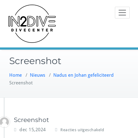
Doorgaan
Instructeurs met passie voor
naar
IN2DIVE
duiken
inhoud
Screenshot
Home
/
Nieuws
/
Nadus en Johan gefeliciteerd
Screenshot
Screenshot
v
dec 15,2024
Reacties uitgeschakeld
o