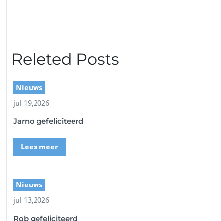
o
r
S
c
r
Releted Posts
e
e
n
s
Nieuws
h
jul 19,2026
o
t
Jarno gefeliciteerd
Lees meer
Nieuws
jul 13,2026
Rob gefeliciteerd