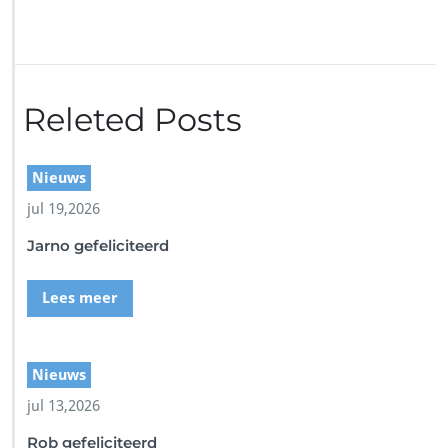
o
r
S
c
r
Releted Posts
e
e
n
s
Nieuws
h
jul 19,2026
o
t
Jarno gefeliciteerd
Lees meer
Nieuws
jul 13,2026
Rob gefeliciteerd