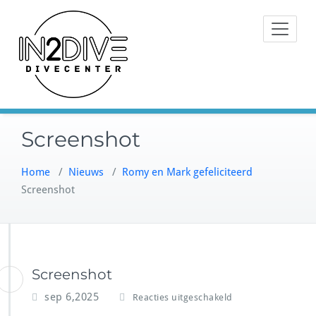
Doorgaan
Instructeurs met passie voor
naar
IN2DIVE
duiken
inhoud
Screenshot
Home
/
Nieuws
/
Romy en Mark gefeliciteerd
Screenshot
Screenshot
v
sep 6,2025
Reacties uitgeschakeld
o