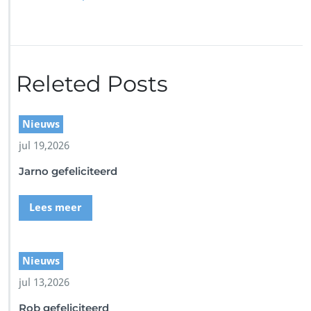
r
M
e
l
a
n
Releted Posts
Nieuws
jul 19,2026
Jarno gefeliciteerd
Lees meer
Nieuws
jul 13,2026
Rob gefeliciteerd