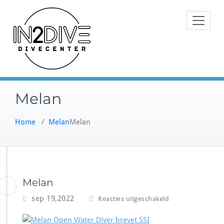
Doorgaan
Instructeurs met passie voor
naar
IN2DIVE
duiken
inhoud
Melan
Home
/
Melan
Melan
Melan
v
sep 19,2022
Reacties uitgeschakeld
o
o