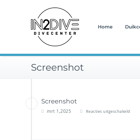
Doorgaan
Instructeurs met passie v
naar
IN2DIVE
inhoud
Home
Duikc
Screenshot
Screenshot
v
mrt 1,2025
Reacties uitgeschakeld
o
o
r
S