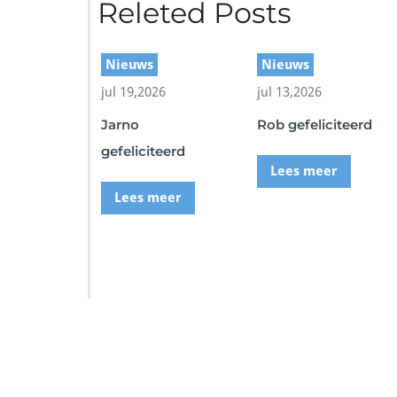
Releted Posts
c
r
e
e
Nieuws
Nieuws
n
jul 19,2026
jul 13,2026
s
h
Jarno
Rob gefeliciteerd
o
t
gefeliciteerd
Lees meer
Lees meer
SSI Duikschool
SSI S