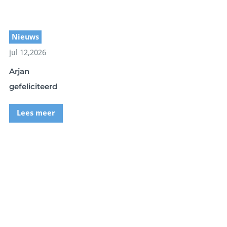
Nieuws
jul 12,2026
Arjan
gefeliciteerd
Lees meer
norkel Center
Blue Oceans Center