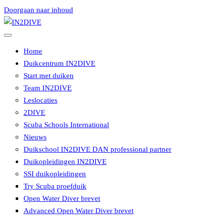
Doorgaan naar inhoud
Instructeurs met passie voor duiken
IN2DIVE
Home
Duikcentrum IN2DIVE
Start met duiken
Team IN2DIVE
Leslocaties
2DIVE
Scuba Schools International
Nieuws
Duikschool IN2DIVE DAN professional partner
Duikopleidingen IN2DIVE
SSI duikopleidingen
Try Scuba proefduik
Open Water Diver brevet
Advanced Open Water Diver brevet