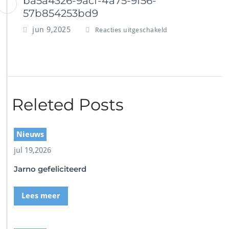
ba5a4326-9acf-4a75-9f56-
57b854253bd9
v
jun 9,2025
Reacties uitgeschakeld
o
o
r
b
a
5
Releted Posts
a
4
3
2
Nieuws
6
jul 19,2026
-
9
Jarno gefeliciteerd
a
c
f
Lees meer
-
4
a