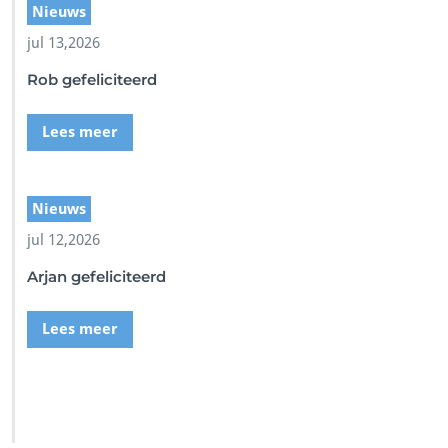
7
Nieuws
5
jul 13,2026
-
9
Rob gefeliciteerd
f
5
6
Lees meer
-
5
7
Nieuws
b
8
jul 12,2026
5
4
Arjan gefeliciteerd
2
5
Lees meer
3
b
d
9