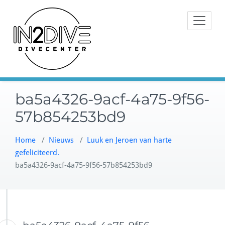
Doorgaan
Instructeurs met passie voor
naar
IN2DIVE
duiken
inhoud
ba5a4326-9acf-4a75-9f56-
57b854253bd9
Home
/
Nieuws
/
Luuk en Jeroen van harte
gefeliciteerd.
ba5a4326-9acf-4a75-9f56-57b854253bd9