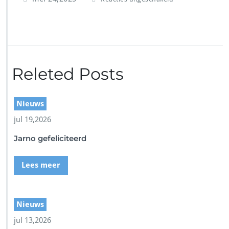
o
o
r
S
c
r
Releted Posts
e
e
n
s
Nieuws
h
jul 19,2026
o
t
Jarno gefeliciteerd
Lees meer
Nieuws
jul 13,2026