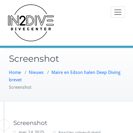
Doorgaan
Instructeurs met passie voor
naar
IN2DIVE
duiken
inhoud
Screenshot
Home
/
Nieuws
/
Maire en Edson halen Deep Diving
brevet
Screenshot
Screenshot
v
mei 24,2025
Reacties uitgeschakeld