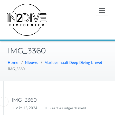
Doorgaan
Instructeurs met passie voor
naar
IN2DIVE
duiken
inhoud
IMG_3360
Home
/
Nieuws
/
Marloes haalt Deep Diving brevet
IMG_3360
IMG_3360
v
okt 13,2024
Reacties uitgeschakeld
o