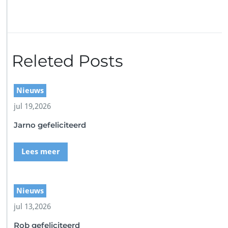
o
r
I
M
G
Releted Posts
_
3
3
6
Nieuws
0
jul 19,2026
Jarno gefeliciteerd
Lees meer
Nieuws
jul 13,2026
Rob gefeliciteerd