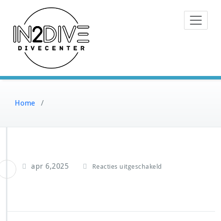
Doorgaan
Instructeurs met passie voor
naar
IN2DIVE
duiken
inhoud
Home
/
v
apr 6,2025
Reacties uitgeschakeld
o
o
r