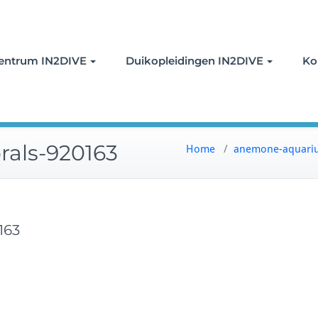
oor duiken
entrum IN2DIVE
Duikopleidingen IN2DIVE
Ko
als-920163
Home
/
anemone-aquariu
163