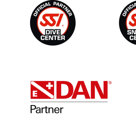
DAN
Ople