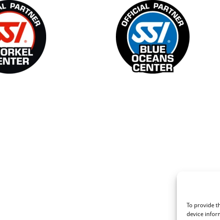
idingen
To provide t
device infor