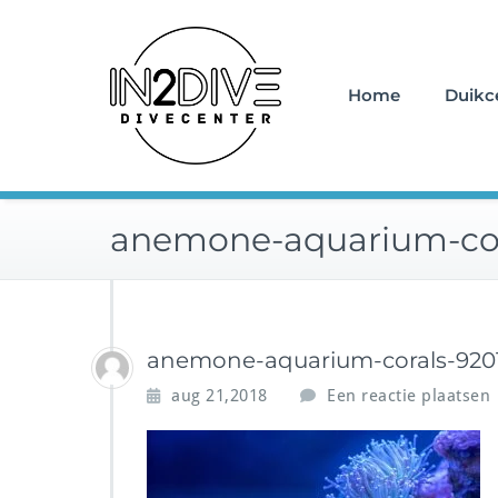
Doorgaan
Instructeurs met passie v
naar
IN2DIVE
inhoud
Home
Duikc
anemone-aquarium-cor
anemone-aquarium-corals-920
aug 21,2018
Een reactie plaatsen