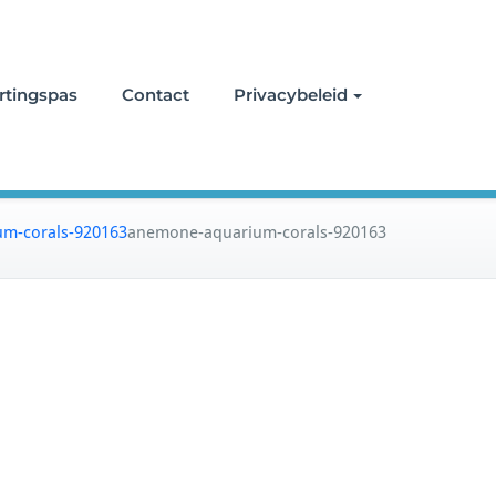
rtingspas
Contact
Privacybeleid
m-corals-920163
anemone-aquarium-corals-920163