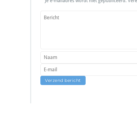
Je e-mailadres wordt niet gepubliceerd.
Vere
SSI Duikschool
SSI S