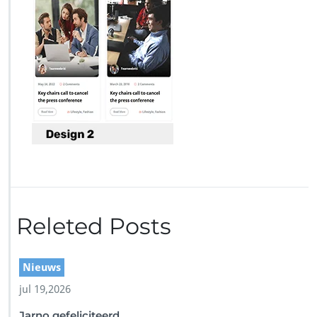
r
i
m
a
g
e
Releted Posts
Nieuws
jul 19,2026
Jarno gefeliciteerd