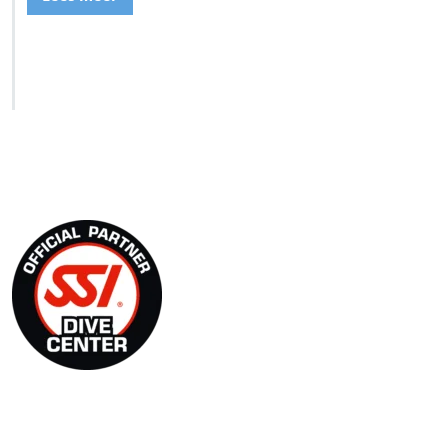
SSI Duikschool
SSI Snorkel Center