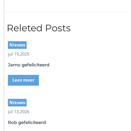
r
J
o
l
Releted Posts
a
n
d
a
Nieuws
jul 19,2026
Jarno gefeliciteerd
Lees meer
Nieuws
jul 13,2026
Rob gefeliciteerd