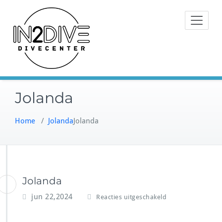
Doorgaan
Instructeurs met passie voor
naar
IN2DIVE
duiken
inhoud
Jolanda
Home
/
Jolanda
Jolanda
Jolanda
v
jun 22,2024
Reacties uitgeschakeld
o
o