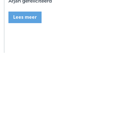
Arjan gefeliciteerd
Lees meer
SSI Duikschool
SSI Snorkel Center