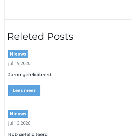
o
r
S
c
r
Releted Posts
e
e
n
s
Nieuws
h
jul 19,2026
o
t
Jarno gefeliciteerd
Lees meer
Nieuws
jul 13,2026
Rob gefeliciteerd