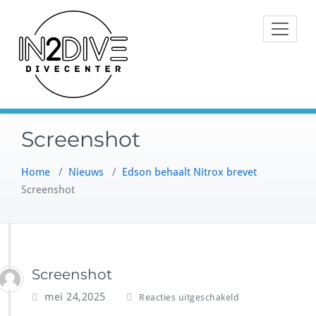
Doorgaan
Instructeurs met passie voor
naar
IN2DIVE
duiken
inhoud
Screenshot
Home
/
Nieuws
/
Edson behaalt Nitrox brevet
Screenshot
Screenshot
v
mei 24,2025
Reacties uitgeschakeld
o