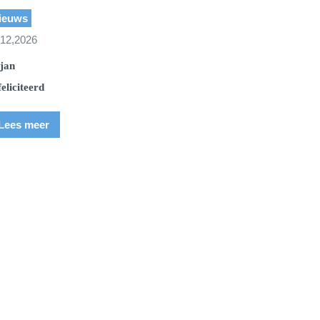
ieuws
l 12,2026
jan
feliciteerd
Lees meer
orkel Center
Blue Oceans Center