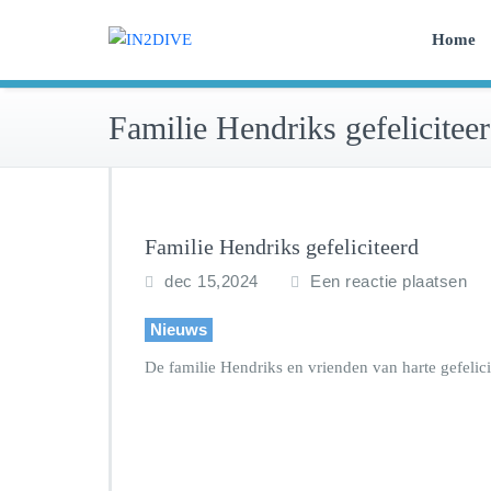
Doorgaan
Instructeurs met passie voo
Home
naar
IN2DIVE
inhoud
Familie Hendriks gefelicitee
Familie Hendriks gefeliciteerd
dec 15,2024
Een reactie plaatsen
Nieuws
De familie Hendriks en vrienden van harte gefelici