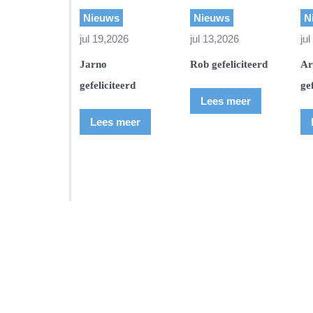
Nieuws
Nieuws
N
jul 19,2026
jul 13,2026
ju
Jarno
Rob gefeliciteerd
Ar
gefeliciteerd
ge
Lees meer
Lees meer
SSI Duikschool
SSI Sn