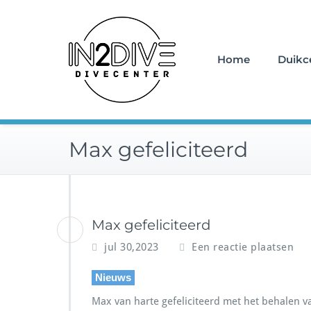
Doorgaan
Instructeurs met passie v
naar
IN2DIVE
inhoud
Home
Duikc
Max gefeliciteerd
Max gefeliciteerd
jul 30,2023
Een reactie plaatsen
Nieuws
Max van harte gefeliciteerd met het behalen v