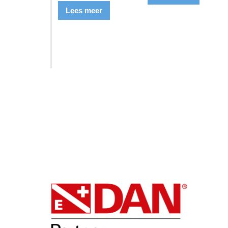
Lees meer
SSI Duikschool
SSI S
DAN
Ople