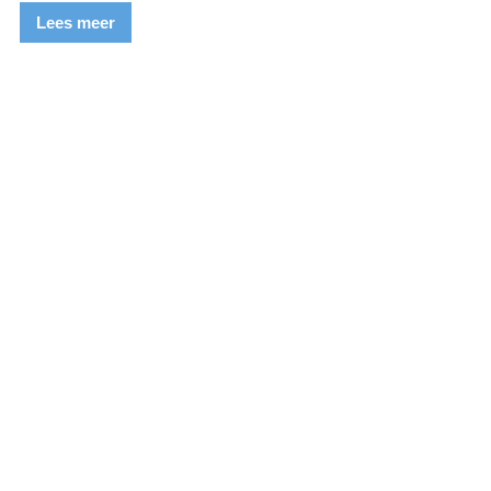
Lees meer
norkel Center
Blue Oceans Center
idingen