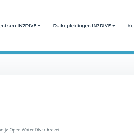
oor duiken
entrum IN2DIVE
Duikopleidingen IN2DIVE
Ko
an je Open Water Diver brevet!