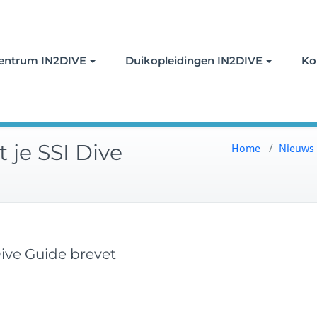
oor duiken
entrum IN2DIVE
Duikopleidingen IN2DIVE
Ko
t je SSI Dive
Home
/
Nieuws
 Dive Guide brevet