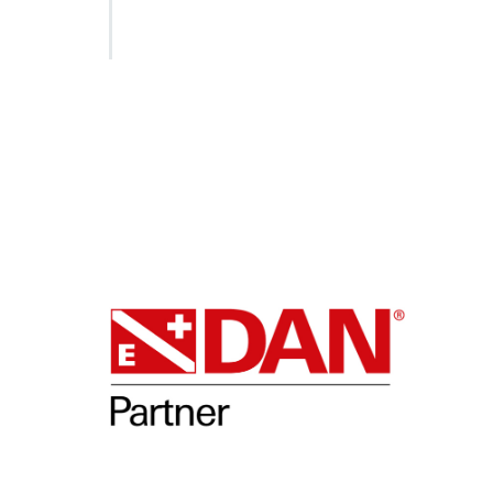
SSI Duikschool
SSI S
DAN
Ople