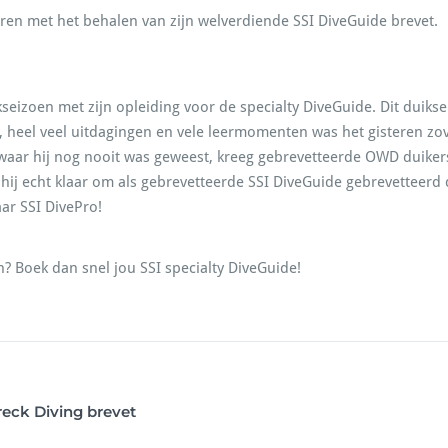
eren met het behalen van zijn welverdiende SSI DiveGuide brevet.
ikseizoen met zijn opleiding voor de specialty DiveGuide. Dit duik
heel veel uitdagingen en vele leermomenten was het gisteren zove
e waar hij nog nooit was geweest, kreeg gebrevetteerde OWD duike
 hij echt klaar om als gebrevetteerde SSI DiveGuide gebrevetteerd 
ar SSI DivePro!
n? Boek dan snel jou SSI specialty DiveGuide!
reck Diving brevet