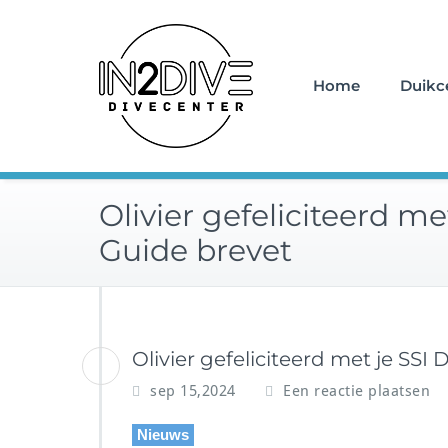
Doorgaan
Instructeurs met passie v
naar
IN2DIVE
inhoud
Home
Duikc
Olivier gefeliciteerd me
Guide brevet
Olivier gefeliciteerd met je SSI
sep 15,2024
Een reactie plaatsen
Nieuws