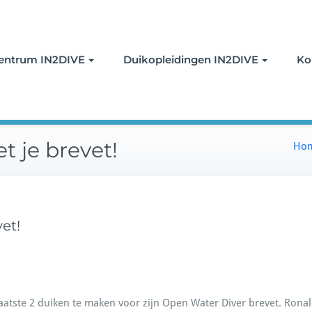
oor duiken
entrum IN2DIVE
Duikopleidingen IN2DIVE
Ko
t je brevet!
Ho
et!
tste 2 duiken te maken voor zijn Open Water Diver brevet. Ronald