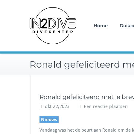
Doorgaan
Instructeurs met passie v
naar
IN2DIVE
inhoud
Home
Duikc
Ronald gefeliciteerd me
Ronald gefeliciteerd met je brev
okt 22,2023
Een reactie plaatsen
Nieuws
Vandaag was het de beurt aan Ronald om de laa