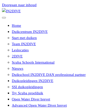
Doorgaan naar inhoud
Instructeurs met passie voor duiken
IN2DIVE
Home
Duikcentrum IN2DIVE
Start met duiken
Team IN2DIVE
Leslocaties
2DIVE
Scuba Schools International
Nieuws
Duikschool IN2DIVE DAN professional partner
Duikopleidingen IN2DIVE
SSI duikopleidingen
Try Scuba proefduik
Open Water Diver brevet
Advanced Open Water Diver brevet