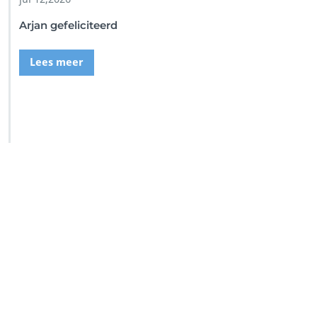
Arjan gefeliciteerd
Lees meer
SSI Duikschool
SSI Snorkel Center