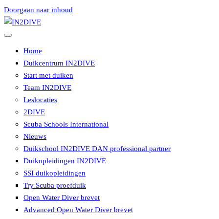
Doorgaan naar inhoud
Instructeurs met passie voor duiken
IN2DIVE
Home
Duikcentrum IN2DIVE
Start met duiken
Team IN2DIVE
Leslocaties
2DIVE
Scuba Schools International
Nieuws
Duikschool IN2DIVE DAN professional partner
Duikopleidingen IN2DIVE
SSI duikopleidingen
Try Scuba proefduik
Open Water Diver brevet
Advanced Open Water Diver brevet