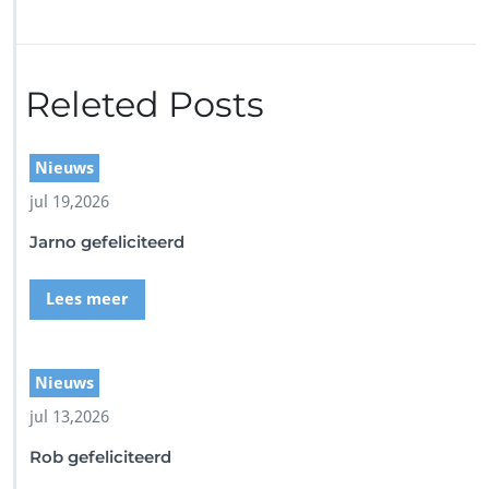
r
S
c
r
Releted Posts
e
e
n
s
Nieuws
h
jul 19,2026
o
t
Jarno gefeliciteerd
Lees meer
Nieuws
jul 13,2026
Rob gefeliciteerd