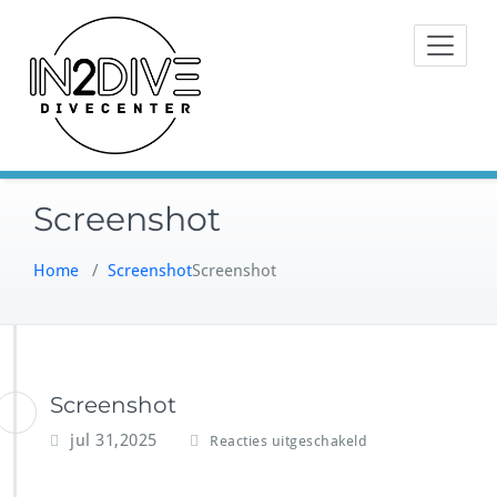
Doorgaan
Instructeurs met passie voor
naar
IN2DIVE
duiken
inhoud
Screenshot
Home
/
Screenshot
Screenshot
Screenshot
v
jul 31,2025
Reacties uitgeschakeld
o
o