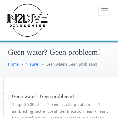
Doorgaan
Instructeurs met passie voor
naar
IN2DIVE
duiken
inhoud
Geen water? Geen probleem!
Home
/
Nieuws
/
Geen water? Geen probleem!
Geen water? Geen probleem!
apr 30,2020
Een reactie plaatsen
,
,
,
,
,
aanbieding
actie
coral identification
eamx
ean