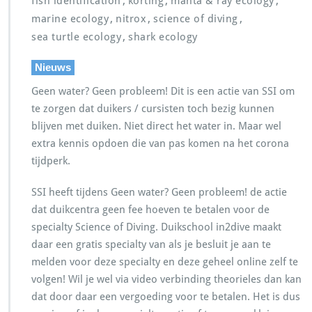
,
,
,
fish identification
korting
manta & ray ecology
,
,
,
marine ecology
nitrox
science of diving
,
sea turtle ecology
shark ecology
Nieuws
Geen water? Geen probleem! Dit is een actie van SSI om
te zorgen dat duikers / cursisten toch bezig kunnen
blijven met duiken. Niet direct het water in. Maar wel
extra kennis opdoen die van pas komen na het corona
tijdperk.
SSI heeft tijdens Geen water? Geen probleem! de actie
dat duikcentra geen fee hoeven te betalen voor de
specialty Science of Diving. Duikschool in2dive maakt
daar een gratis specialty van als je besluit je aan te
melden voor deze specialty en deze geheel online zelf te
volgen! Wil je wel via video verbinding theorieles dan kan
dat door daar een vergoeding voor te betalen. Het is dus