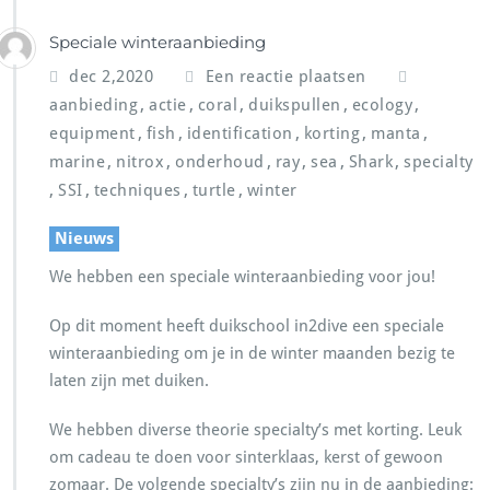
Speciale winteraanbieding
dec 2,2020
Een reactie plaatsen
,
,
,
,
,
aanbieding
actie
coral
duikspullen
ecology
,
,
,
,
,
equipment
fish
identification
korting
manta
,
,
,
,
,
,
marine
nitrox
onderhoud
ray
sea
Shark
specialty
,
,
,
,
SSI
techniques
turtle
winter
Nieuws
We hebben een speciale winteraanbieding voor jou!
Op dit moment heeft duikschool in2dive een speciale
winteraanbieding om je in de winter maanden bezig te
laten zijn met duiken.
We hebben diverse theorie specialty’s met korting. Leuk
om cadeau te doen voor sinterklaas, kerst of gewoon
zomaar. De volgende specialty’s zijn nu in de aanbieding: