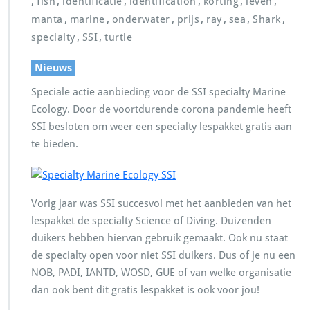
,
,
,
,
,
,
fish
identificatie
identification
korting
leven
,
,
,
,
,
,
,
manta
marine
onderwater
prijs
ray
sea
Shark
,
,
specialty
SSI
turtle
Nieuws
Speciale actie aanbieding voor de SSI specialty Marine
Ecology. Door de voortdurende corona pandemie heeft
SSI besloten om weer een specialty lespakket gratis aan
te bieden.
Vorig jaar was SSI succesvol met het aanbieden van het
lespakket de specialty Science of Diving. Duizenden
duikers hebben hiervan gebruik gemaakt. Ook nu staat
de specialty open voor niet SSI duikers. Dus of je nu een
NOB, PADI, IANTD, WOSD, GUE of van welke organisatie
dan ook bent dit gratis lespakket is ook voor jou!