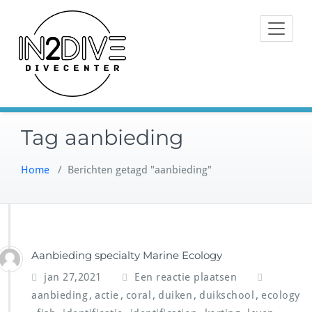
Doorgaan
Instructeurs met passie voor
naar
IN2DIVE
duiken
inhoud
Tag aanbieding
Home
/
Berichten getagd "aanbieding"
Aanbieding specialty Marine Ecology
jan 27,2021
Een reactie plaatsen
,
,
,
,
,
aanbieding
actie
coral
duiken
duikschool
ecology