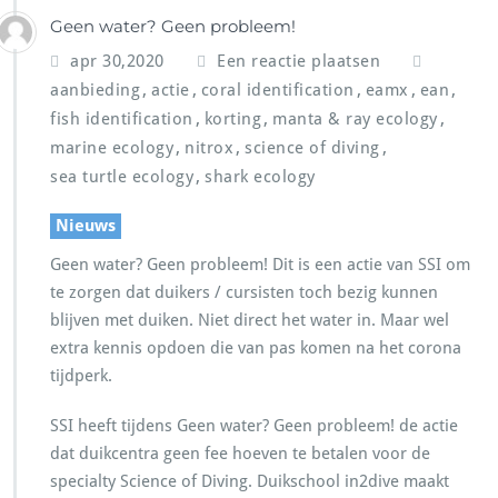
Geen water? Geen probleem!
apr 30,2020
Een reactie plaatsen
,
,
,
,
,
aanbieding
actie
coral identification
eamx
ean
,
,
,
fish identification
korting
manta & ray ecology
,
,
,
marine ecology
nitrox
science of diving
,
sea turtle ecology
shark ecology
Nieuws
Geen water? Geen probleem! Dit is een actie van SSI om
te zorgen dat duikers / cursisten toch bezig kunnen
blijven met duiken. Niet direct het water in. Maar wel
extra kennis opdoen die van pas komen na het corona
tijdperk.
SSI heeft tijdens Geen water? Geen probleem! de actie
dat duikcentra geen fee hoeven te betalen voor de
specialty Science of Diving. Duikschool in2dive maakt