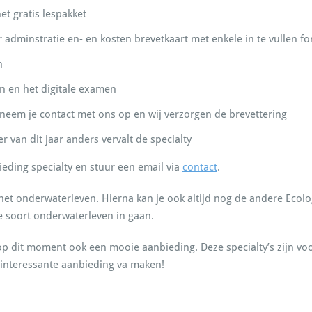
et gratis lespakket
 adminstratie en- en kosten brevetkaart met enkele in te vullen f
n
en en het digitale examen
 neem je contact met ons op en wij verzorgen de brevettering
 van dit jaar anders vervalt de specialty
eding specialty en stuur een email via
contact
.
et onderwaterleven. Hierna kan je ook altijd nog de andere Ecolog
e soort onderwaterleven in gaan.
 dit moment ook een mooie aanbieding. Deze specialty’s zijn voor 
a interessante aanbieding va maken!