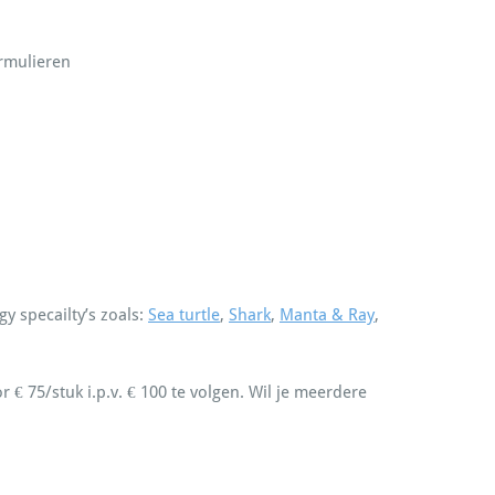
ormulieren
y specailty’s zoals:
Sea turtle
,
Shark
,
Manta & Ray
,
€ 75/stuk i.p.v. € 100 te volgen. Wil je meerdere