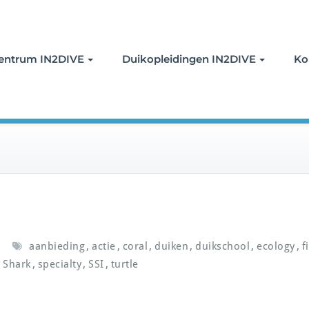
oor duiken
entrum IN2DIVE
Duikopleidingen IN2DIVE
Ko
,
,
,
,
,
,
aanbieding
actie
coral
duiken
duikschool
ecology
f
,
,
,
,
Shark
specialty
SSI
turtle