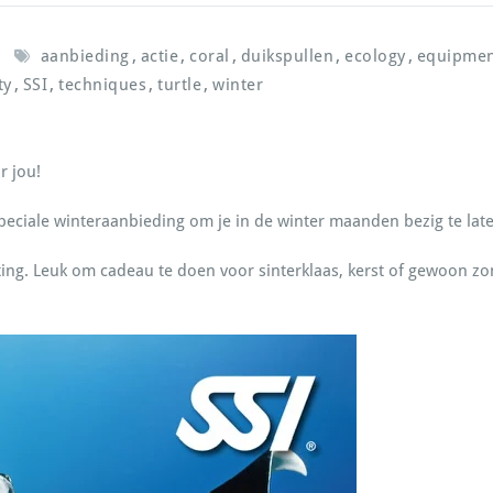
,
,
,
,
,
aanbieding
actie
coral
duikspullen
ecology
equipme
,
,
,
,
ty
SSI
techniques
turtle
winter
r jou!
eciale winteraanbieding om je in de winter maanden bezig te late
ing. Leuk om cadeau te doen voor sinterklaas, kerst of gewoon zom