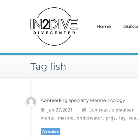
Doorgaan
Instructeurs met passie v
naar
IN2DIVE
inhoud
Home
Duikc
Tag fish
Aanbieding specialty Marine Ecology
jan 27,2021
Een reactie plaatsen
,
,
,
,
,
manta
marine
onderwater
prijs
ray
sea
Nieuws