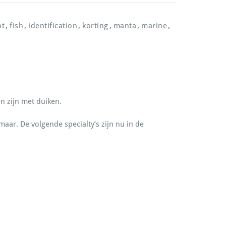
,
,
,
,
,
,
nt
fish
identification
korting
manta
marine
n zijn met duiken.
aar. De volgende specialty’s zijn nu in de