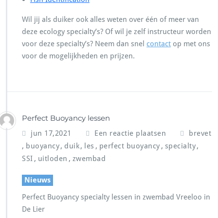
Wil jij als duiker ook alles weten over één of meer van
deze ecology specialty’s? Of wil je zelf instructeur worden
voor deze specialty’s? Neem dan snel
contact
op met ons
voor de mogelijkheden en prijzen.
Perfect Buoyancy lessen
jun 17,2021
Een reactie plaatsen
brevet
,
,
,
,
,
,
buoyancy
duik
les
perfect buoyancy
specialty
,
,
SSI
uitloden
zwembad
Nieuws
Perfect Buoyancy specialty lessen in zwembad Vreeloo in
De Lier