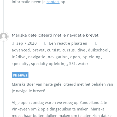
informatie neem je
contact
op.
Mariska gefeliciteerd met je navigatie brevet
sep 7,2020
Een reactie plaatsen
,
,
,
,
,
,
advanced
brevet
cursist
cursus
dive
duikschool
,
,
,
,
,
in2dive
navigatie
navigation
open
opleiding
,
,
,
specialty
specialty opleiding
SSI
water
Nieuws
Mariska Boer van harte gefeliciteerd met het behalen van
je navigatie brevet!
Afgelopen zondag waren we vroeg op Zandeiland 4 te
Vinkeveen om 2 opleidingsduiken te maken. Mariska
moest haar buiten duiken maken om te laten zien dat ze