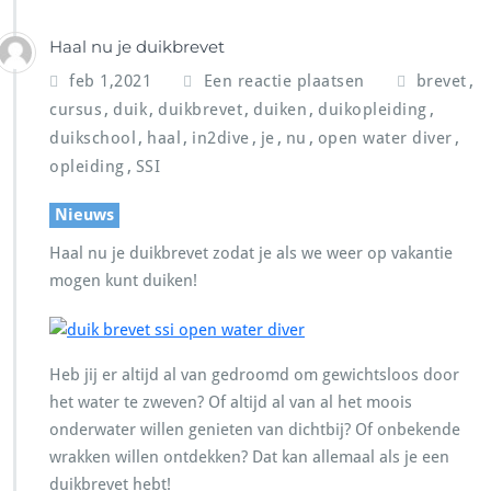
Haal nu je duikbrevet
,
feb 1,2021
Een reactie plaatsen
brevet
,
,
,
,
,
cursus
duik
duikbrevet
duiken
duikopleiding
,
,
,
,
,
,
duikschool
haal
in2dive
je
nu
open water diver
,
opleiding
SSI
Nieuws
Haal nu je duikbrevet zodat je als we weer op vakantie
mogen kunt duiken!
Heb jij er altijd al van gedroomd om gewichtsloos door
het water te zweven? Of altijd al van al het moois
onderwater willen genieten van dichtbij? Of onbekende
wrakken willen ontdekken? Dat kan allemaal als je een
duikbrevet hebt!