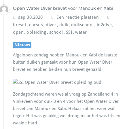
Open Water Diver brevet voor Manouk en Xabi
sep 30,2020
Een reactie plaatsen
,
,
,
,
,
,
brevet
cursus
diver
duik
duikschool
in2dive
,
,
,
,
open
opleiding
school
SSI
water
Nieuws
Afgelopen zondag hebben Manouk en Xabi de laatste
buiten duiken gemaakt voor hun Open Water Diver
brevet en hebben beiden hun brevet gehaald.
Zondagochtend waren we al vroeg op Zandeiland 4 in
Vinkeveen voor duik 3 en 4 voor het Open Water Diver
brevet van Manouk en Xabi. Helaas zat het weer wat
tegen. Het was gelukkig wel droog maar het was fris en
waaide hard.