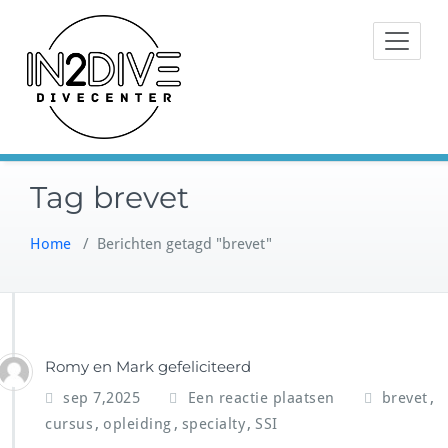
Doorgaan
Instructeurs met passie voor
naar
IN2DIVE
duiken
inhoud
Tag brevet
Home
/
Berichten getagd "brevet"
Romy en Mark gefeliciteerd
,
sep 7,2025
Een reactie plaatsen
brevet
,
,
,
cursus
opleiding
specialty
SSI