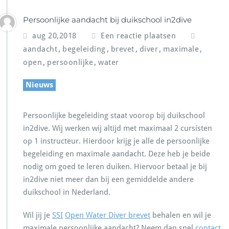
Persoonlijke aandacht bij duikschool in2dive
aug 20,2018
Een reactie plaatsen
,
,
,
,
,
aandacht
begeleiding
brevet
diver
maximale
,
,
open
persoonlijke
water
Nieuws
Persoonlijke begeleiding staat voorop bij duikschool
in2dive. Wij werken wij altijd met maximaal 2 cursisten
op 1 instructeur. Hierdoor krijg je alle de persoonlijke
begeleiding en maximale aandacht. Deze heb je beide
nodig om goed te leren duiken. Hiervoor betaal je bij
in2dive niet meer dan bij een gemiddelde andere
duikschool in Nederland.
Wil jij je
SSI
Open Water Diver brevet
behalen en wil je
maximale persoonlijke aandacht? Neem dan snel
contact