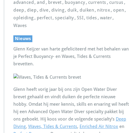
,
,
,
,
,
,
advanced
and
brevet
buoyancy
currents
cursus
,
,
,
,
,
,
,
,
deep
diep
dive
diving
duik
duiken
nitrox
open
,
,
,
,
,
,
opleiding
perfect
specialty
SSI
tides
water
Waves
Nieuws
Glenn Keijzer van harte gefeliciteerd met het behalen van
je Perfect Buoyancy- en Waves, Tides & Currents
brevetten.
Glenn heeft vorig jaar bij ons zijn Open Water Diver
brevet gehaald en vindt duiken de perfecte nieuwe
hobby. Omdat hij meer kennis, skills en ervaring wil heeft
hij een Advanced Open Water Diver specialty pakket bij
ons geboekt. Hij koos voor de volgende specialty’s
Deep
Diving
,
Waves, Tides & Currents
,
Enriched Air Nitrox
en