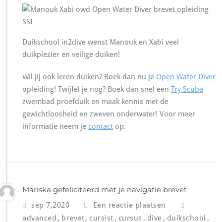
Duikschool in2dive wenst Manouk en Xabi veel
duikplezier en veilige duiken!
Wil jij ook leren duiken? Boek dan nu je
Open Water Diver
opleiding! Twijfel je nog? Boek dan snel een
Try Scuba
zwembad proefduik en maak kennis met de
gewichtloosheid en zweven onderwater! Voor meer
informatie neem je
contact
op.
Mariska gefeliciteerd met je navigatie brevet
sep 7,2020
Een reactie plaatsen
,
,
,
,
,
,
advanced
brevet
cursist
cursus
dive
duikschool