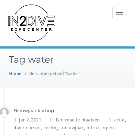
Doorgaan
Instructeurs met passie voor
naar
IN2DIVE
duiken
inhoud
Tag water
Home
/
Berichten getagd "water"
Nieuwjaar korting
,
jan 8,2021
Een reactie plaatsen
actie
,
,
,
,
,
diver cursus
korting
nieuwjaar
nitrox
open