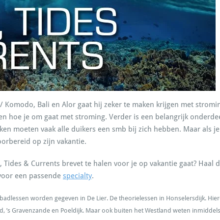
/ Komodo, Bali en Alor gaat hij zeker te maken krijgen met stromi
en hoe je om gaat met stroming. Verder is een belangrijk onderde
ken moeten vaak alle duikers een smb bij zich hebben. Maar als je 
oorbereid op zijn vakantie.
 Tides & Currents brevet te halen voor je op vakantie gaat? Haal da
 voor een passende
specialty
.
badlessen worden gegeven in De Lier. De theorielessen in Honselersdijk. Hier
d, ’s Gravenzande en Poeldijk. Maar ook buiten het Westland weten inmiddels 