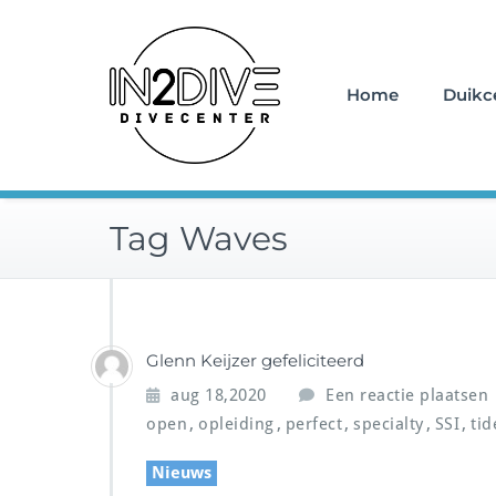
Doorgaan
Instructeurs met passie v
naar
IN2DIVE
inhoud
Home
Duikc
Tag Waves
Glenn Keijzer gefeliciteerd
aug 18,2020
Een reactie plaatsen
,
,
,
,
,
open
opleiding
perfect
specialty
SSI
tid
Nieuws