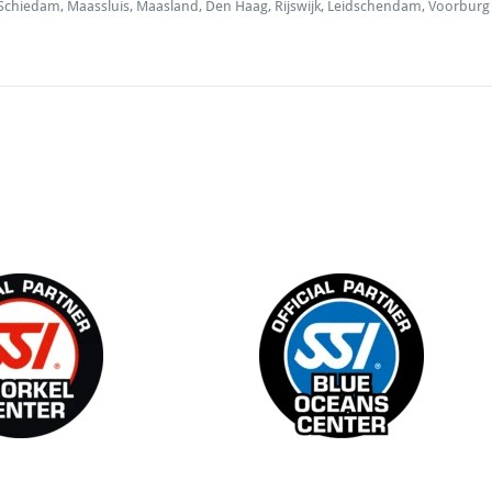
en, Schiedam, Maassluis, Maasland, Den Haag, Rijswijk, Leidschendam, Voorb
norkel Center
Blue Oceans Center