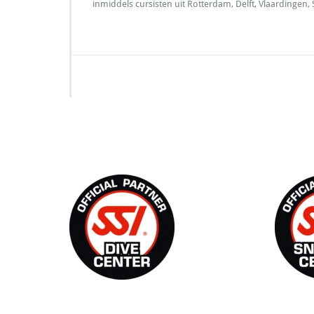
inmiddels cursisten uit Rotterdam, Delft, Vlaarding
SSI Duikschool
SSI S