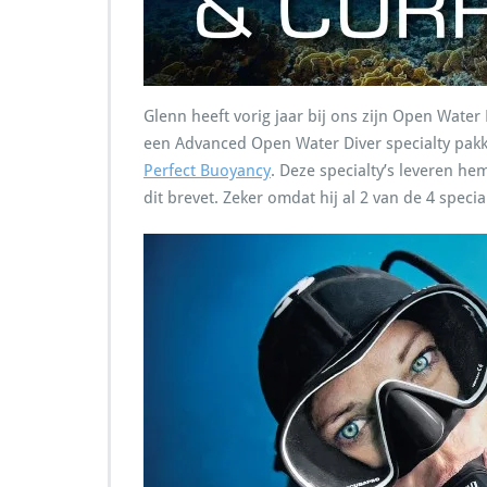
Glenn heeft vorig jaar bij ons zijn Open Water
een Advanced Open Water Diver specialty pakke
Perfect Buoyancy
. Deze specialty’s leveren h
dit brevet. Zeker omdat hij al 2 van de 4 speci