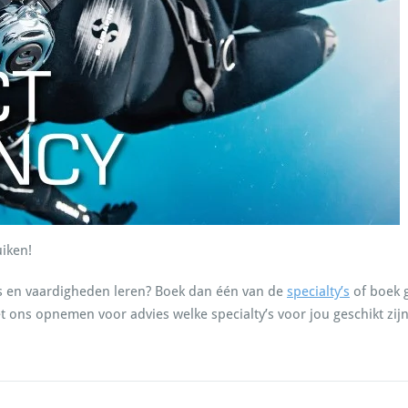
uiken!
ls en vaardigheden leren? Boek dan één van de
specialty’s
of boek g
 ons opnemen voor advies welke specialty’s voor jou geschikt zijn