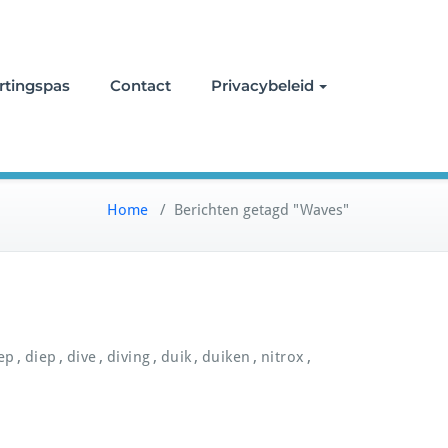
rtingspas
Contact
Privacybeleid
Home
/
Berichten getagd "Waves"
,
,
,
,
,
,
,
ep
diep
dive
diving
duik
duiken
nitrox