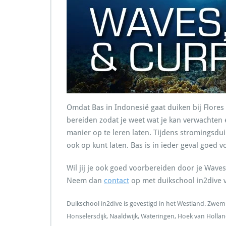
Omdat Bas in Indonesië gaat duiken bij Flores 
bereiden zodat je weet wat je kan verwachten 
manier op te leren laten. Tijdens stromingsdui
ook op kunt laten. Bas is in ieder geval goed v
Wil jij je ook goed voorbereiden door je Waves,
Neem dan
contact
op met duikschool in2dive
Duikschool in2dive is gevestigd in het Westland. Zwem
Honselersdijk, Naaldwijk, Wateringen, Hoek van Hollan