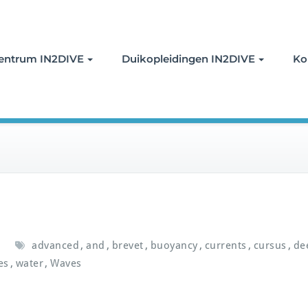
oor duiken
entrum IN2DIVE
Duikopleidingen IN2DIVE
Ko
,
,
,
,
,
,
advanced
and
brevet
buoyancy
currents
cursus
de
,
,
es
water
Waves