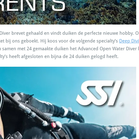
 Diver brevet gehaald en vindt duiken de perfecte nieuwe hobby. Omd
t bij ons geboekt. Hij koos voor de volgende specialty’s
Deep Div
em samen met 24 gemaakte duiken het Advanced Open Water Diver br
alty’s heeft afgesloten en bijna de 24 duiken gelogd heeft.