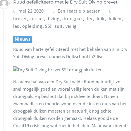
Ruud gefeliciteerd met je Dry Suit Diving brevet
mei 22,2020
Een reactie plaatsen
,
,
,
,
,
,
,
brevet
cursus
diving
droogpak
dry
duik
duiken
,
,
,
,
les
opleiding
SSI
suit
veilig
Nieuws
Ruud van harte gefeliciteerd met het behalen van zijn Dry
Suit Diving brevet namens Duikschool in2dive.
Na aanschaf van een Dry Suit wilde Ruud natuurlijk zo
snel mogelijk goed en vooral veilig leren duiken met zijn
droogpak. Hij besloot dat bij in2dive te doen. Na een
zwembadles en theorieavond over de ins en outs van het
droogpak duiken moesten er natuurlijk nog echte
droogpak duiken worden gemaakt. Helaas gooide de
Covid19 crisis nog wat roet in het eten. Maar vanochtend