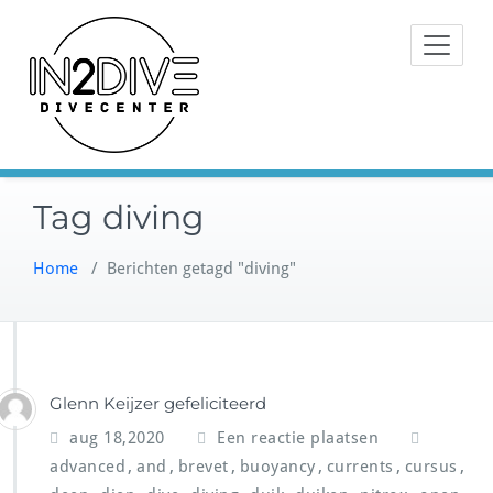
Doorgaan
Instructeurs met passie voor
naar
IN2DIVE
duiken
inhoud
Tag diving
Home
/
Berichten getagd "diving"
Glenn Keijzer gefeliciteerd
aug 18,2020
Een reactie plaatsen
,
,
,
,
,
,
advanced
and
brevet
buoyancy
currents
cursus