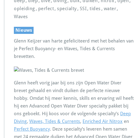
,
,
,
,
,
,
,
,
deep
diep
dive
diving
duik
duiken
nitrox
open
,
,
,
,
,
,
opleiding
perfect
specialty
SSI
tides
water
Waves
Nieuws
Glenn Keijzer van harte gefeliciteerd met het behalen van
je Perfect Buoyancy- en Waves, Tides & Currents
brevetten.
Glenn heeft vorig jaar bij ons zijn Open Water Diver
brevet gehaald en vindt duiken de perfecte nieuwe
hobby. Omdat hij meer kennis, skills en ervaring wil heeft
hij een Advanced Open Water Diver specialty pakket bij
ons geboekt. Hij koos voor de volgende specialty’s
Deep
Diving
,
Waves, Tides & Currents
,
Enriched Air Nitrox
en
Perfect Buoyancy
. Deze specialty’s leveren hem samen
met 24 gemaakte duiken het Advanced Open Water Diver