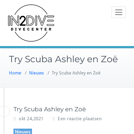
Doorgaan
Instructeurs met passie voor
naar
IN2DIVE
duiken
inhoud
Try Scuba Ashley en Zoë
Home
/
Nieuws
/
Try Scuba Ashley en Zoë
Try Scuba Ashley en Zoë
okt 24,2021
Een reactie plaatsen
Nieuws