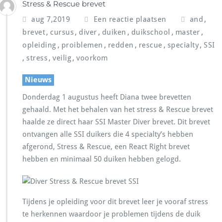
Stress & Rescue brevet
,
aug 7,2019
Een reactie plaatsen
and
,
,
,
,
,
,
brevet
cursus
diver
duiken
duikschool
master
,
,
,
,
,
opleiding
proiblemen
redden
rescue
specialty
SSI
,
,
,
stress
veilig
voorkom
Nieuws
Donderdag 1 augustus heeft Diana twee brevetten
gehaald. Met het behalen van het stress & Rescue brevet
haalde ze direct haar SSI Master Diver brevet. Dit brevet
ontvangen alle SSI duikers die 4 specialty’s hebben
afgerond, Stress & Rescue, een React Right brevet
hebben en minimaal 50 duiken hebben gelogd.
Tijdens je opleiding voor dit brevet leer je vooraf stress
te herkennen waardoor je problemen tijdens de duik