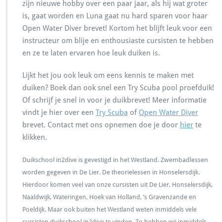
zijn nieuwe hobby over een paar jaar, als hij wat groter
is, gaat worden en Luna gaat nu hard sparen voor haar
Open Water Diver brevet! Kortom het blijft leuk voor een
instructeur om blije en enthousiaste cursisten te hebben
en ze te laten ervaren hoe leuk duiken is.
Lijkt het jou ook leuk om eens kennis te maken met
duiken? Boek dan ook snel een Try Scuba pool proefduik!
Of schrijf je snel in voor je duikbrevet! Meer informatie
vindt je hier over een
Try Scuba
of
Open Water Diver
brevet. Contact met ons opnemen doe je door
hier
te
klikken.
Duikschool in2dive is gevestigd in het Westland. Zwembadlessen
worden gegeven in De Lier. De theorielessen in Honselersdijk.
Hierdoor komen veel van onze cursisten uit De Lier, Honselersdijk,
Naaldwijk, Wateringen, Hoek van Holland, ’s Gravenzande en
Poeldijk. Maar ook buiten het Westland weten inmiddels vele
cursisten duikschool in2dive te vinden. Zo hebben wij inmiddels