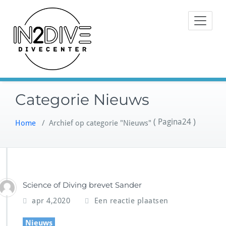
Doorgaan
Instructeurs met passie voor
naar
IN2DIVE
duiken
inhoud
Categorie Nieuws
( Pagina24 )
Home
/
Archief op categorie "Nieuws"
Science of Diving brevet Sander
apr 4,2020
Een reactie plaatsen
Nieuws